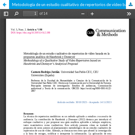
Metodología de un estudio cualitativo de repertorios de vídeo basada en la propuesta analítica de Hasebrink y Domeyer